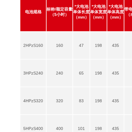
*大电池
*大电池
*大电池
标称/额定容量
带
电池规格
单体长度
单体宽度
单体高度
（5小时）
（
（mm）
（mm）
（mm）
2HPzS160
160
47
198
435
3HPzS240
240
65
198
435
4HPzS320
320
83
198
435
5HPzS400
400
101
198
435