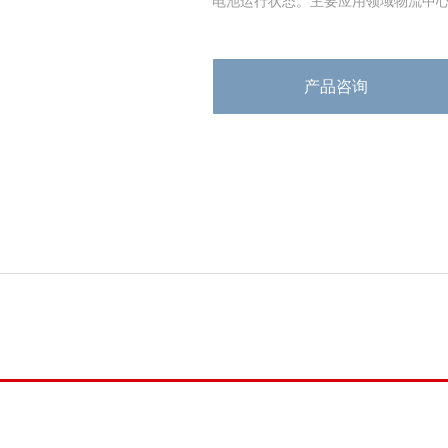
电池运行状态。主要应用领域物流中
物流牵引车、AGV导向车等电动车辆。.
产品咨询