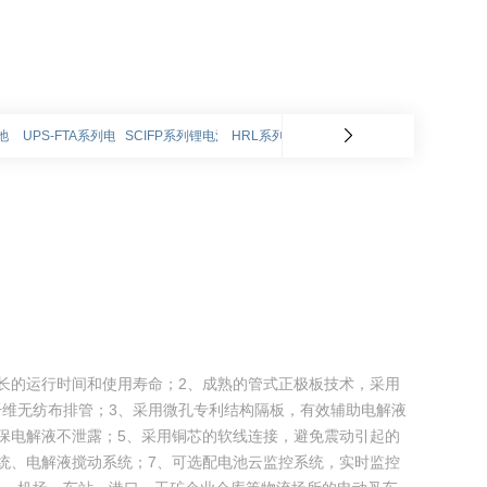
池
UPS-FTA系列电池
SCIFP系列锂电池
HRL系列电池
GFM-HTE系列电池
CELLN
长的运行时间和使用寿命；2、成熟的管式正极板技术，采用
维无纺布排管；3、采用微孔专利结构隔板，有效辅助电解液
保电解液不泄露；5、采用铜芯的软线连接，避免震动引起的
统、电解液搅动系统；7、可选配电池云监控系统，实时监控