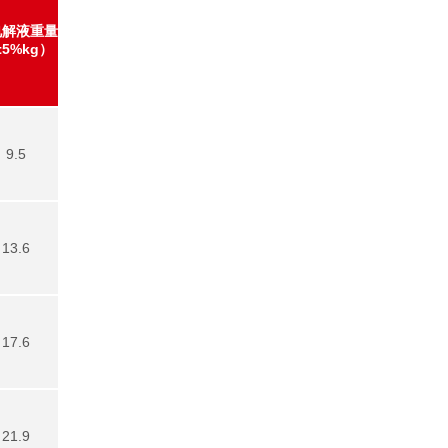
电解液重量
±5%kg）
9.5
13.6
17.6
21.9