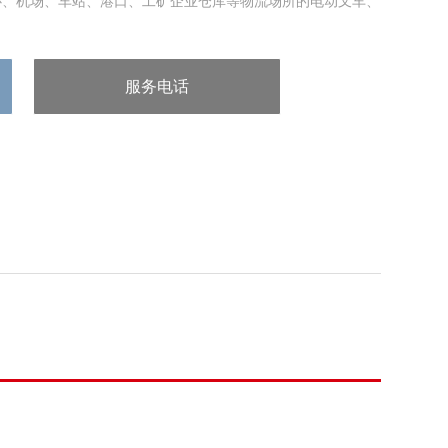
心、机场、车站、港口、工矿企业仓库等物流场所的电动叉车、
..
服务电话
：400-887-7651